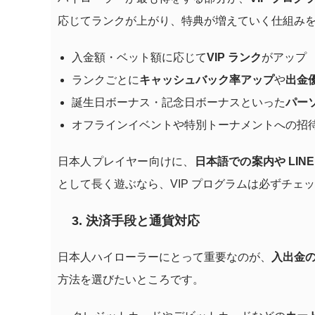
応じてランクが上がり、特典が増えていく仕組み
入金額・ベット額に応じて
VIP ランク
がアップ
ランクごとに
キャッシュバック率アップ
や
出金
誕生日ボーナス・記念日ボーナスといった
パー
オフラインイベントや特別トーナメントへの招
日本人プレイヤー向けに、
日本語での案内や LIN
として長く遊ぶなら、VIP プログラムは必ずチェ
3. 決済手段と通貨対応
日本人ハイローラーにとって重要なのが、
入出金
方法を選びたいところです。