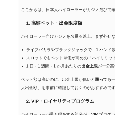
ここからは、日本人ハイローラーがカジノ選びで
1. 高額ベット・出金限度額
ハイローラー向けカジノを名乗る以上、まず外せ
ライブバカラやブラックジャックで、1 ハンド
スロットでもベット単価が高めの「ハイリミッ
1 日・1 週間・1 か月あたりの
出金上限
が十分高
ベット額は高いのに、出金上限が低いと
勝っても
大出金額」を事前に確認しておくのがおすすめで
2. VIP・ロイヤリティプログラム
ハイローラーが最も得をする部分が、
VIP プロ