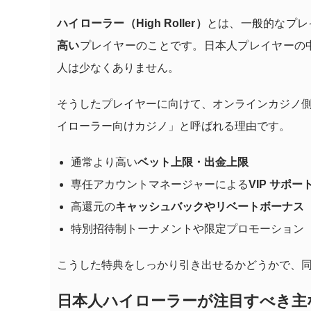
ハイローラー（High Roller）
とは、一般的なプレ
高い
プレイヤーのことです。日本人プレイヤーの中
人は少なくありません。
そうしたプレイヤーに向けて、オンラインカジノ
イローラー向けカジノ」と呼ばれる理由です。
通常より高い
ベット上限・出金上限
専任アカウントマネージャーによる
VIP サポー
高還元の
キャッシュバックやリベートボーナス
特別招待制トーナメントや限定プロモーション
こうした特典をしっかり引き出せるかどうかで、
日本人ハイローラーが注目すべき主