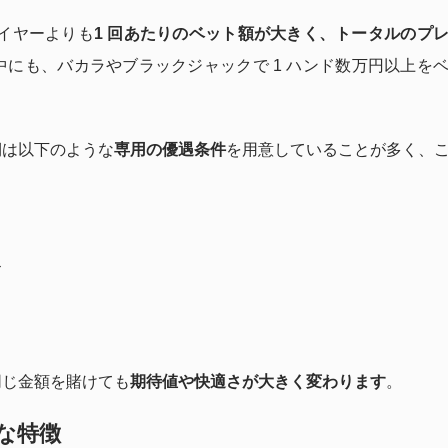
イヤーよりも
1 回あたりのベット額が大きく、トータルのプ
にも、バカラやブラックジャックで 1 ハンド数万円以上を
側は以下のような
専用の優遇条件
を用意していることが多く、
ト
同じ金額を賭けても
期待値や快適さが大きく変わります
。
な特徴