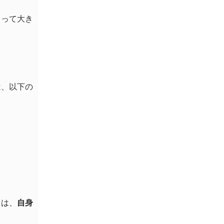
とって大き
は、以下の
ては、
自身