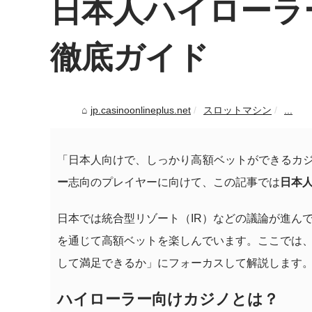
日本人ハイローラ
徹底ガイド
jp.casinoonlineplus.net
スロットマシン
...
「日本人向けで、しっかり高額ベットができるカジ
ー
志向のプレイヤーに向けて、この記事では
日本
日本では統合型リゾート（IR）などの議論が進ん
を通じて高額ベットを楽しんでいます。ここでは
して満足できるか」にフォーカスして解説します
ハイローラー向けカジノとは？