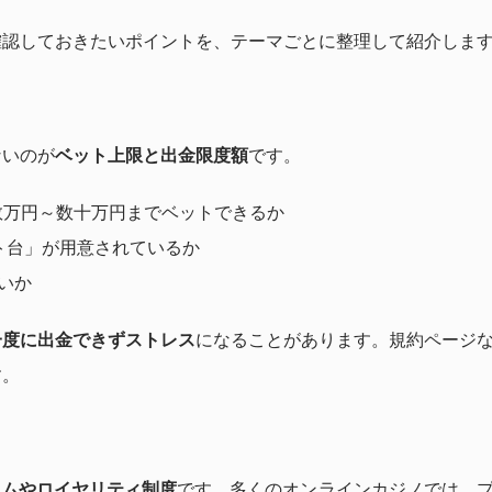
確認しておきたいポイントを、テーマごとに整理して紹介しま
ないのが
ベット上限と出金限度額
です。
数万円～数十万円までベットできるか
ト台」が用意されているか
いか
一度に出金できずストレス
になることがあります。規約ページ
す。
グラムやロイヤリティ制度
です。多くのオンラインカジノでは、